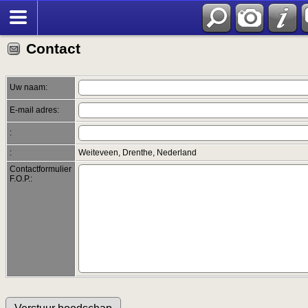
Zoek
Contact
Uw naam:
E-mail adres:
:
:
Weiteveen, Drenthe, Nederland
Contactformulier
F.O.P.: