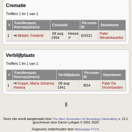
Crematie
Treffers 1 tm 1 van 1
Familienaam,
Persoon-
#
Crematie
Stamboom
Voorna(a)m(en)
ID
08 aug
Heeze
Pater
1
Middel, Frederik
I24331
1994
Westerkwartier
Verblijfplaats
Treffers 1 tm 1 van 1
Familienaam,
Persoon-
#
Verblijfplaats
Stamboom
Voorna(a)m(en)
ID
Koppe, Maria Johanna
08 aug
Pater De
1
I654
Helena
1941
Vroonlanden
Deze site wordt aangemaakt door
v. 13.1,
The Next Generation of Genealogy Sitebuilding
geschreven door Darrin Lythgoe © 2001-2026.
Gegevens onderhouden door
.
Webmaster F.O.P.