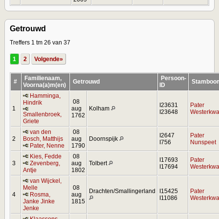
Getrouwd
Treffers 1 tm 26 van 37
1
2
Volgende»
Familienaam,
Persoon-
#
Getrouwd
Stambo
Voorna(a)m(en)
ID
Hamminga,
08
Hindrik
I23631
Pater
1
aug
Kolham
I23648
Westerkwar
Smallenbroek,
1762
Griete
van den
08
I2647
Pater
2
Bosch, Matthijs
aug
Doornspijk
I756
Nunspeet
Pater, Nenne
1790
Kies, Fedde
08
I17693
Pater
3
Zevenberg,
aug
Tolbert
I17694
Westerkwar
Antje
1802
van Wijckel,
Melle
08
Drachten/Smallingerland
I15425
Pater
4
Rosma,
aug
I11086
Westerkwar
Janke Jinke
1815
Jenke