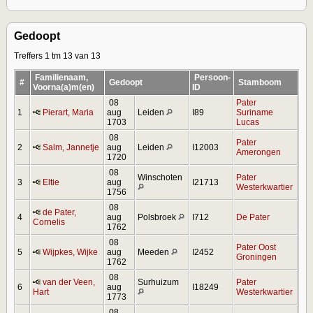
Gedoopt
Treffers 1 tm 13 van 13
Familienaam,
Persoon-
#
Gedoopt
Stamboom
Voorna(a)m(en)
ID
08
Pater
1
Pierart, Maria
aug
Leiden
I89
Suriname
1703
Lucas
08
Pater
2
Salm, Jannetje
aug
Leiden
I12003
Amerongen
1720
08
Winschoten
Pater
3
Eltie
aug
I21713
Westerkwartier
1756
08
de Pater,
4
aug
Polsbroek
I712
De Pater
Cornelis
1762
08
Pater Oost
5
Wijpkes, Wijke
aug
Meeden
I2452
Groningen
1762
08
van der Veen,
Surhuizum
Pater
6
aug
I18249
Hart
Westerkwartier
1773
08