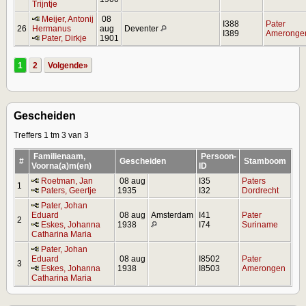
Trijntje
Meijer, Antonij
08
I388
Pater
26
Hermanus
aug
Deventer
I389
Ameronge
Pater, Dirkje
1901
1
2
Volgende»
Gescheiden
Treffers 1 tm 3 van 3
Familienaam,
Persoon-
#
Gescheiden
Stamboom
Voorna(a)m(en)
ID
Roetman, Jan
08 aug
I35
Paters
1
Paters, Geertje
1935
I32
Dordrecht
Pater, Johan
Eduard
08 aug
Amsterdam
I41
Pater
2
Eskes, Johanna
1938
I74
Suriname
Catharina Maria
Pater, Johan
Eduard
08 aug
I8502
Pater
3
Eskes, Johanna
1938
I8503
Amerongen
Catharina Maria