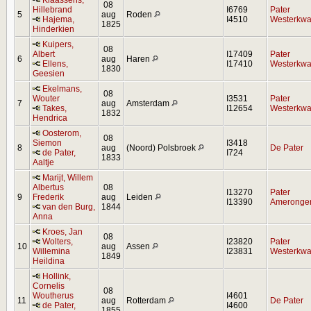
Klaassens,
08
Hillebrand
I6769
Pater
5
aug
Roden
Hajema,
I4510
Westerkwar
1825
Hinderkien
Kuipers,
08
Albert
I17409
Pater
6
aug
Haren
Ellens,
I17410
Westerkwar
1830
Geesien
Ekelmans,
08
Wouter
I3531
Pater
7
aug
Amsterdam
Takes,
I12654
Westerkwar
1832
Hendrica
Oosterom,
08
Siemon
I3418
8
aug
(Noord) Polsbroek
De Pater
de Pater,
I724
1833
Aaltje
Marijt, Willem
Albertus
08
I13270
Pater
9
Frederik
aug
Leiden
I13390
Ameronge
van den Burg,
1844
Anna
Kroes, Jan
08
Wolters,
I23820
Pater
10
aug
Assen
Willemina
I23831
Westerkwar
1849
Heildina
Hollink,
Cornelis
08
Woutherus
I4601
11
aug
Rotterdam
De Pater
de Pater,
I4600
1855