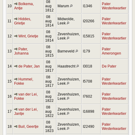
08
Bolkema,
Pater
10
aug
Marum
I1346
Antje
Westerkwartier
1812
08
Hiddes,
Midwolde,
Pater
11
aug
I20266
Grietje
Leek
Westerkwartier
1814
08
Zevenhuizen,
Pater
12
Wint, Grietje
aug
I15815
Leek
Westerkwartier
1814
08
Pater,
Pater
13
aug
Barneveld
I179
Johanna
Amerongen
1815
08
14
de Pater, Jan
aug
Haastrecht
I3018
De Pater
1817
08
Hummel,
Zevenhuizen,
Pater
15
aug
I5708
Fokke
Leek
Westerkwartier
1817
08
van der Lei,
Zevenhuizen,
Pater
16
aug
I7602
Fokke
Leek
Westerkwartier
1822
08
van der Lei,
Zevenhuizen,
Pater
17
aug
I16898
Jantje
Leek
Westerkwartier
1822
08
Zevenhuizen,
Pater
18
Buil, Geertje
aug
I22490
Leek
Westerkwartier
1823