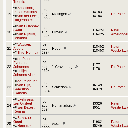
Trientje
Schollaart,
08
Pieter Martinus
I4783
19
aug
Kralingen
De Pater
van der Lecq,
I4784
1883
Huigerina Maria
van t Klaphek,
08
Geurt
I16424
Pater
20
aug
Ermelo
van Nijhuis,
I16425
Ameronge
1884
Johanna
Wassen,
08
I18452
Pater
21
Albert
aug
Roden
I18453
Westerkwar
Thie, Henrica
1884
de Pater,
Everardus
08
I177
22
Johannes
aug
's Gravenhage
De Pater
I178
Lelijveld,
1894
Johanna Alida
de Pater, Jan
08
van Dijk,
I6149
23
aug
Schiedam
De Pater
Gaberlina
I6379
1894
Cornelia
Ekelmans,
08
Jan Gijsbert
I3326
Pater
24
aug
Numansdorp
van Bezeij,
I951
Westerkwar
1894
Regina
Busscher,
08
Geert
I1982
Pater
25
aug
Assen
Hommes,
I5249
Westerkwar
1900