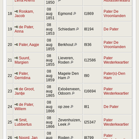
Lena Ariens
Alblasserwaard
1850
08
Roskam,
Pater De
18
aug
Egmond
I1869
Jacob
Vroonlanden
1851
08
de Pater,
19
aug
Schiedam
I8194
De Pater
Anna
1853
08
Pater De
20
Pater, Aagje
aug
Berkhout
I936
Vroonlanden
1855
08
Suurd,
Lieveren,
Pater
21
aug
I12586
Margien
Roden
Westerkwartier
1855
08
Pater,
Magele Den
Pater(s)-Den
22
aug
I90
Gerridina
Ham
Ham
1859
08
de Groot,
Exloèerveen,
Pater
23
aug
I16694
Jantje
Odoorn
Westerkwartier
1865
08
de Pater,
24
aug
op zee
I81
De Pater
Willem
1866
08
Smit,
Zevenhuizen,
Pater
25
aug
I25347
Lubbertus
Leek
Westerkwartier
1866
08
Pater
26
Noord, Jan
aug
Roden
I8799