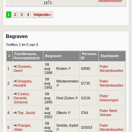
Westerkwartier
1872
1
2
3
4
Volgende»
Begraven
Treffers 1 tm 5 van 5
Familienaam,
Persoon-
#
Begraven
Stamboom
Voorna(a)m(en)
ID
08
Douwes,
Pater
1
aug
Roden
I2690
Geert
Westerkwartier
1988
08
Dragstra,
Westeremden
Pater
2
aug
I2735
Hendrik
Westerkwartier
1992
Casius,
08
Pater
3
Gerarda
aug
Oud-Zuilen
I1018
Amerongen
Johanna
1995
08
Pater West
4
Top, Jacob
aug
Otterlo
I764
Veluwe
2002
08
Pranger,
Smilde, Kyllot
Pater
5
aug
I25503
Jitske
Westerkwartier
2009