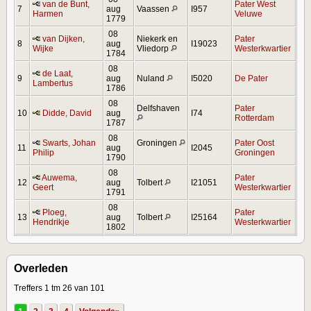
van de Bunt,
Pater West
7
aug
Vaassen
I957
Harmen
Veluwe
1779
08
van Dijken,
Niekerk en
Pater
8
aug
I19023
Wijke
Vliedorp
Westerkwartier
1784
08
de Laat,
9
aug
Nuland
I5020
De Pater
Lambertus
1786
08
Delfshaven
Pater
10
Didde, David
aug
I74
Rotterdam
1787
08
Swarts, Johan
Groningen
Pater Oost
11
aug
I2045
Philip
Groningen
1790
08
Auwema,
Pater
12
aug
Tolbert
I21051
Geert
Westerkwartier
1791
08
Ploeg,
Pater
13
aug
Tolbert
I25164
Hendrikje
Westerkwartier
1802
Overleden
Treffers 1 tm 26 van 101