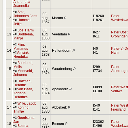
Anthonetta
Jeannetta
Smit,
08
Johannes Jans
I18260
Pater
12
aug
Marum
Hummel,
I18261
Westerkwar
1857
Jeltje
Bos, Harm
08
I627
Pater Oost
13
Doddema,
aug
Veendam
I611
Groningen
Martje
1868
Flim,
08
Marianus
I40
Pater(s)-D
14
aug
Hellendoorn
Amsink,
I41
Ham
1868
Hendrika
Boekhout,
08
Melis
I299
Pater
15
aug
Woudenberg
Meerveld,
I7734
Ameronge
1874
Johanna
Holtman,
Hendrik
08
I3099
Pater West
16
van Baak,
aug
Apeldoorn
I3100
Veluwe
Adriana
1874
Hendrika
Witte, Jacob
08
I540
Pater West
17
Koning,
aug
Abbekerk
I141
Friesland
Trijntje
1880
Geertsema,
08
Jan
I23362
Pater
18
aug
Emmen
Bosma,
I1496
Westerkwar
1882