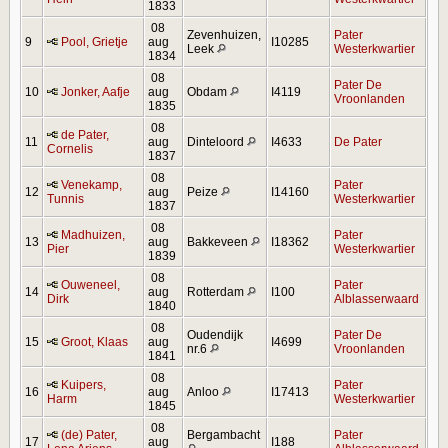
1833
08
Zevenhuizen,
Pater
9
Pool, Grietje
aug
I10285
Leek
Westerkwartier
1834
08
Pater De
10
Jonker, Aafje
aug
Obdam
I4119
Vroonlanden
1835
08
de Pater,
11
aug
Dinteloord
I4633
De Pater
Cornelis
1837
08
Venekamp,
Pater
12
aug
Peize
I14160
Tunnis
Westerkwartier
1837
08
Madhuizen,
Pater
13
aug
Bakkeveen
I18362
Pier
Westerkwartier
1839
08
Ouweneel,
Pater
14
aug
Rotterdam
I100
Dirk
Alblasserwaard
1840
08
Oudendijk
Pater De
15
Groot, Klaas
aug
I4699
nr.6
Vroonlanden
1841
08
Kuipers,
Pater
16
aug
Anloo
I17413
Harm
Westerkwartier
1845
08
(de) Pater,
Bergambacht
Pater
17
aug
I188