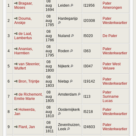
08
Bragaar,
Pater
1
aug
Leiden
I11956
Moses
Amerongen
1694
08
Douma,
Hardegarijp
Pater
2
aug
I20308
Anskje
Westerkwartier
1785
08
de Laat,
3
aug
Nuland
I5020
De Pater
Lambertus
1786
08
Ananias,
Pater
4
aug
Roden
I363
Harmtien
Westerkwartier
1795
08
van Steenler,
Pater West
5
aug
Nijkerk
I3047
Wulfert
Veluwe
1800
08
Pater
6
Bron, Trijntje
aug
Nietap
I19142
Westerkwartier
1803
08
Pater
de Richemont,
Amsterdam
7
aug
I113
Suriname
Emilie Marie
1805
Lucas
08
Holwerda,
Oosternijkerk
Pater
8
aug
I5218
Jan
Westerkwartier
1810
08
Zevenhuizen,
Pater
9
Flard, Jan
aug
I24603
Leek
Westerkwartier
1811