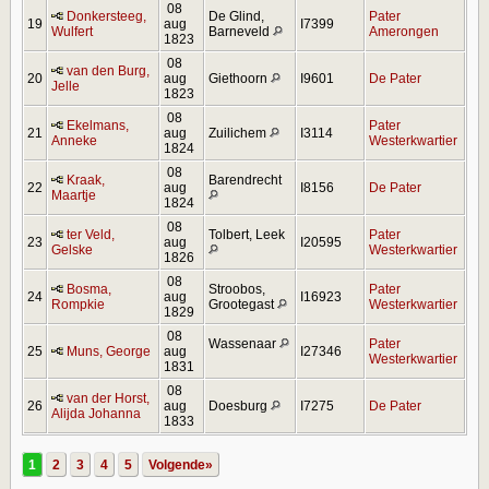
08
Donkersteeg,
De Glind,
Pater
19
aug
I7399
Wulfert
Barneveld
Amerongen
1823
08
van den Burg,
20
aug
Giethoorn
I9601
De Pater
Jelle
1823
08
Ekelmans,
Pater
21
aug
Zuilichem
I3114
Anneke
Westerkwartier
1824
08
Kraak,
Barendrecht
22
aug
I8156
De Pater
Maartje
1824
08
ter Veld,
Tolbert, Leek
Pater
23
aug
I20595
Gelske
Westerkwartier
1826
08
Bosma,
Stroobos,
Pater
24
aug
I16923
Rompkie
Grootegast
Westerkwartier
1829
08
Wassenaar
Pater
25
Muns, George
aug
I27346
Westerkwartier
1831
08
van der Horst,
26
aug
Doesburg
I7275
De Pater
Alijda Johanna
1833
1
2
3
4
5
Volgende»