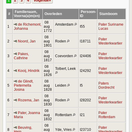
1
2
3
4
Volgende»
Familienaam,
Persoon-
#
Overleden
Stamboom
Voorna(a)m(en)
ID
08
de Richemont,
Amsterdam
Pater Suriname
1
aug
I55
Johanna
Lucas
1772
08
Pater
2
Noord, Jan
aug
Roden
I18711
Westerkwartier
1801
08
Pakes,
Pater
3
aug
Coevorden
I24406
Cathrine
Westerkwartier
1817
08
Tolbert, Leek
Pater
4
Kooij, Hindrik
aug
I24292
Westerkwartier
1826
de Glindt,
08
Paters
5
Pieternella
aug
Leiden
I5
Dordrecht
Josina
1828
08
Pater
6
Rozema, Jan
aug
Roden
I28202
Westerkwartier
1830
08
Pater, Joanna
Pater
7
aug
Rotterdam
I21
Maria
Rotterdam
1832
08
Beuving,
Pater
8
aug
Yde, Vries
I23710
Hein
Westerkwartier