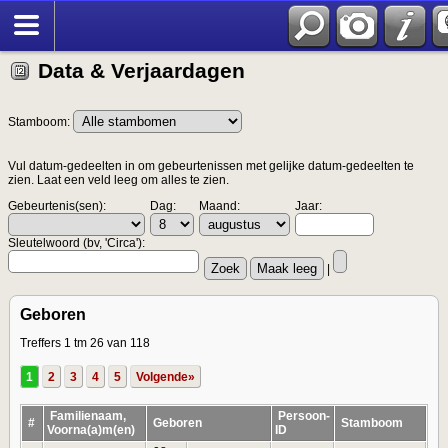
Data & Verjaardagen
Stamboom:
Vul datum-gedeelten in om gebeurtenissen met gelijke datum-gedeelten te
zien. Laat een veld leeg om alles te zien.
Gebeurtenis(sen):
Dag:
Maand:
Jaar:
Sleutelwoord (bv, 'Circa'):
|
Geboren
Treffers 1 tm 26 van 118
1
2
3
4
5
Volgende»
Familienaam,
Persoon-
#
Geboren
Stamboom
Voorna(a)m(en)
ID