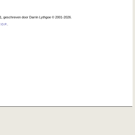
.1, geschreven door Darrin Lythgoe © 2001-2026.
.
.O.P.