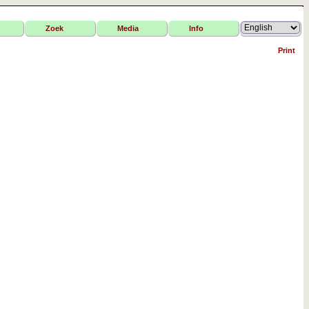
Zoek
Media
Info
Print