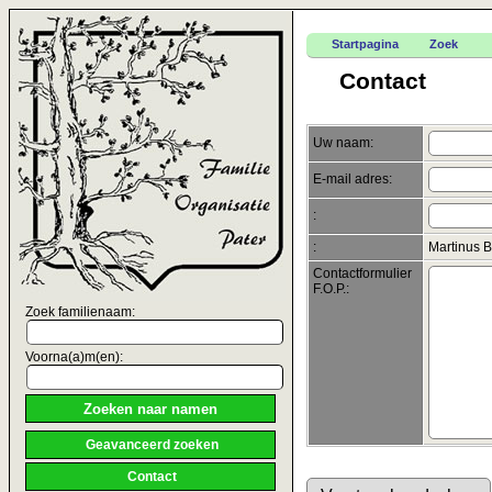
Startpagina
Zoek
Contact
Uw naam:
E-mail adres:
:
:
Martinus B
Contactformulier
F.O.P.:
Zoek familienaam:
Voorna(a)m(en):
Geavanceerd zoeken
Contact