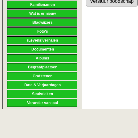
Familienamen
Wat is er nieuw
Bladwijzers
Foto's
(Levens)verhalen
Documenten
Albums
Begraafplaatsen
Grafstenen
Data & Verjaardagen
Statistieken
Verander van taal