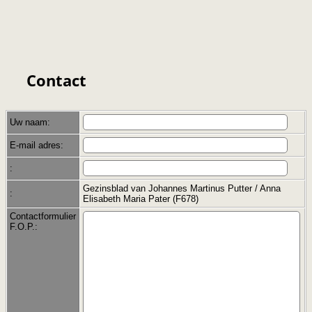
Contact
Uw naam:
E-mail adres:
:
Gezinsblad van Johannes Martinus Putter / Anna
:
Elisabeth Maria Pater (F678)
Contactformulier
F.O.P.: