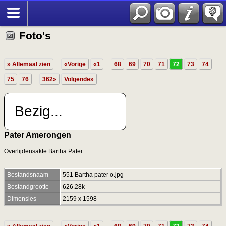
Foto's
» Allemaal zien
«Vorige
«1
...
68
69
70
71
72
73
74
75
76
...
362»
Volgende»
Bezig...
Pater Amerongen
Overlijdensakte Bartha Pater
Bestandsnaam
551 Bartha pater o.jpg
Bestandgrootte
626.28k
Dimensies
2159 x 1598