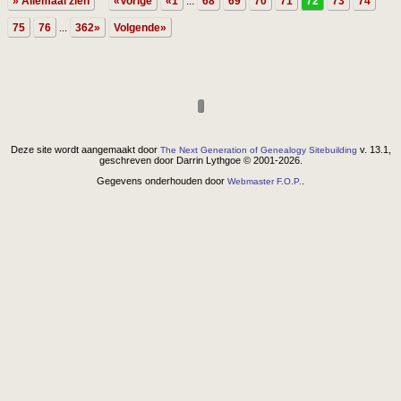
» Allemaal zien
«Vorige
«1
...
68
69
70
71
72
73
74
75
76
...
362»
Volgende»
Deze site wordt aangemaakt door
v. 13.1,
The Next Generation of Genealogy Sitebuilding
geschreven door Darrin Lythgoe © 2001-2026.
Gegevens onderhouden door
.
Webmaster F.O.P.