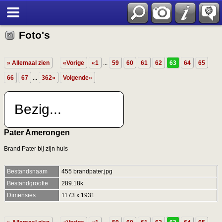
Foto's
» Allemaal zien
«Vorige
«1
...
59
60
61
62
63
64
65
66
67
...
362»
Volgende»
Bezig...
Pater Amerongen
Brand Pater bij zijn huis
Bestandsnaam
455 brandpater.jpg
Bestandgrootte
289.18k
Dimensies
1173 x 1931