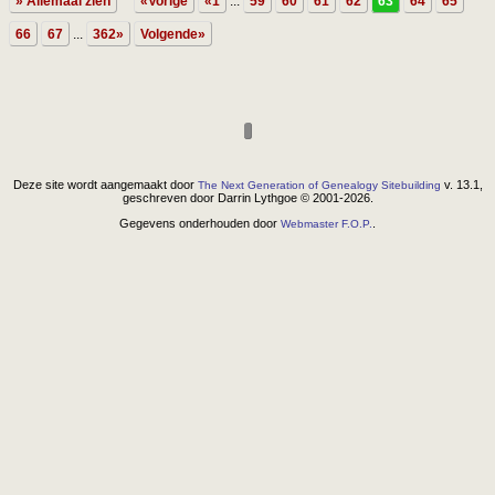
» Allemaal zien
«Vorige
«1
...
59
60
61
62
63
64
65
66
67
...
362»
Volgende»
Deze site wordt aangemaakt door
v. 13.1,
The Next Generation of Genealogy Sitebuilding
geschreven door Darrin Lythgoe © 2001-2026.
Gegevens onderhouden door
.
Webmaster F.O.P.