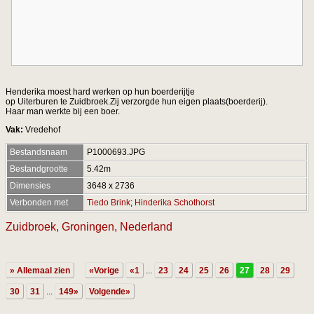
Henderika moest hard werken op hun boerderijtje
op Uiterburen te Zuidbroek.Zij verzorgde hun eigen plaats(boerderij).
Haar man werkte bij een boer.
Vak:
Vredehof
Bestandsnaam
P1000693.JPG
Bestandgrootte
5.42m
Dimensies
3648 x 2736
Verbonden met
Tiedo Brink
;
Hinderika Schothorst
Zuidbroek, Groningen, Nederland
» Allemaal zien
«Vorige
«1
...
23
24
25
26
27
28
29
30
31
...
149»
Volgende»