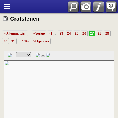
Grafstenen
» Allemaal zien
«Vorige
«1
...
23
24
25
26
27
28
29
30
31
...
149»
Volgende»