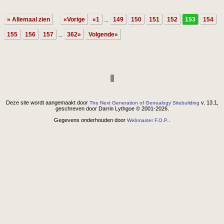
» Allemaal zien
«Vorige
«1
...
149
150
151
152
153
154
155
156
157
...
362»
Volgende»
Deze site wordt aangemaakt door
v. 13.1,
The Next Generation of Genealogy Sitebuilding
geschreven door Darrin Lythgoe © 2001-2026.
Gegevens onderhouden door
.
Webmaster F.O.P.