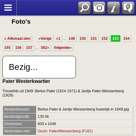
Foto's
» Allemaal zien
«Vorige
«1
...
149
150
151
152
153
154
155
156
157
...
362»
Volgende»
Bezig...
Pater Westerkwartier
Trouwfoto uit 1949: Bertus Pater (1924-1971) & Jantje Pater-Wiessenberg
(1928)
Bestandsnaam
Bertus Pater & Jantje Wiessenberg huwelijk in 1949.jpg
Bestandgrootte
135.5k
Dimensies
805 x 1046
Verbonden met
Gezin: Pater/Wiessenberg (F181)