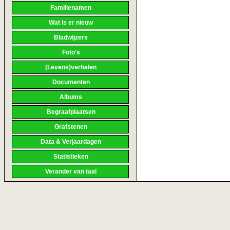
Familienamen
Wat is er nieuw
Bladwijzers
Foto's
(Levens)verhalen
Documenten
Albums
Begraafplaatsen
Grafstenen
Data & Verjaardagen
Statistieken
Verander van taal