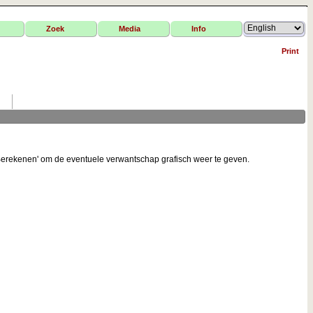
Zoek
Media
Info
Print
'Berekenen' om de eventuele verwantschap grafisch weer te geven.