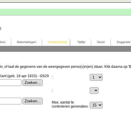
)
ders
Nakomelingen
Verwantschap
Tijdlijn
Gezin
Suggestie
in, of laat de gegevens van de weergegeven perso(o)n(en) staan. Klik daarna op 
 Kant (geb. 18 apr 1833) - I2629
:
:
Max. aantal te
controleren generaties: