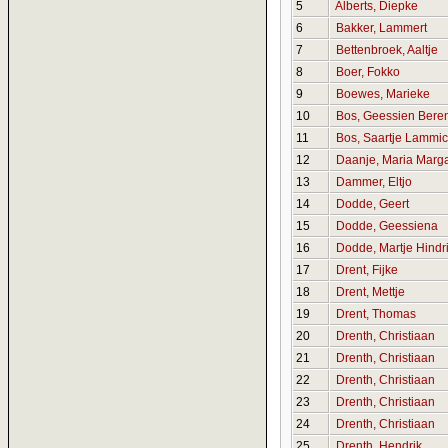
5
Alberts, Diepke
6
Bakker, Lammert
7
Bettenbroek, Aaltje
8
Boer, Fokko
9
Boewes, Marieke
10
Bos, Geessien Bere
11
Bos, Saartje Lammi
12
Daanje, Maria Marg
13
Dammer, Eltjo
14
Dodde, Geert
15
Dodde, Geessiena
16
Dodde, Martje Hindr
17
Drent, Fijke
18
Drent, Mettje
19
Drent, Thomas
20
Drenth, Christiaan
21
Drenth, Christiaan
22
Drenth, Christiaan
23
Drenth, Christiaan
24
Drenth, Christiaan
25
Drenth, Hendrik