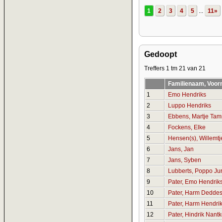
1
2
3
4
5
...
11»
Gedoopt
Treffers 1 tm 21 van 21
Familienaam, Voor
1
Emo Hendriks
2
Luppo Hendriks
3
Ebbens, Martje Ta
4
Fockens, Elke
5
Hensen(s), Willemt
6
Jans, Jan
7
Jans, Syben
8
Lubberts, Poppo Ju
9
Pater, Emo Hendrik
10
Pater, Harm Dedde
11
Pater, Harm Hendri
12
Pater, Hindrik Nant