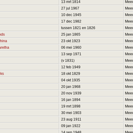
13 mrt 1814
Mee
27 jul 1967
Mee
10 dec 1945
Mee
17 dec 1982
Mee
tussen 1821 en 1826
Mee
nds
25 jan 1865
Mee
china
23 okt 1923
Mee
aretha
06 mei 1960
Mee
13 sep 1971
Mee
(v 1831)
Mee
12 feb 1949
Mee
iks
18 okt 1829
Mee
04 okt 1935
Mee
20 jan 1968
Mee
20 nov 1939
Mee
16 jan 1894
Mee
19 mrt 1898
Mee
30 mei 1903
Mee
23 aug 1911
Mee
09 jan 1922
Mee
14 sep 1948
Mee