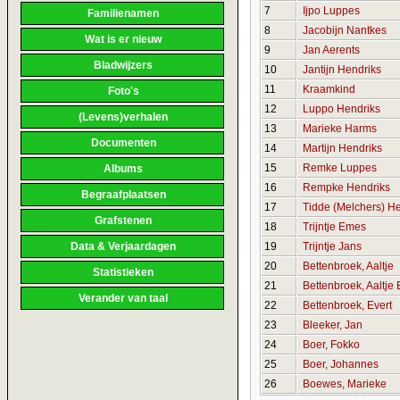
7
Ijpo Luppes
Familienamen
8
Jacobijn Nantkes
Wat is er nieuw
9
Jan Aerents
Bladwijzers
10
Jantijn Hendriks
11
Kraamkind
Foto's
12
Luppo Hendriks
(Levens)verhalen
13
Marieke Harms
Documenten
14
Martijn Hendriks
15
Remke Luppes
Albums
16
Rempke Hendriks
Begraafplaatsen
17
Tidde (Melchers) H
Grafstenen
18
Trijntje Emes
19
Trijntje Jans
Data & Verjaardagen
20
Bettenbroek, Aaltje
Statistieken
21
Bettenbroek, Aaltje
Verander van taal
22
Bettenbroek, Evert
23
Bleeker, Jan
24
Boer, Fokko
25
Boer, Johannes
26
Boewes, Marieke