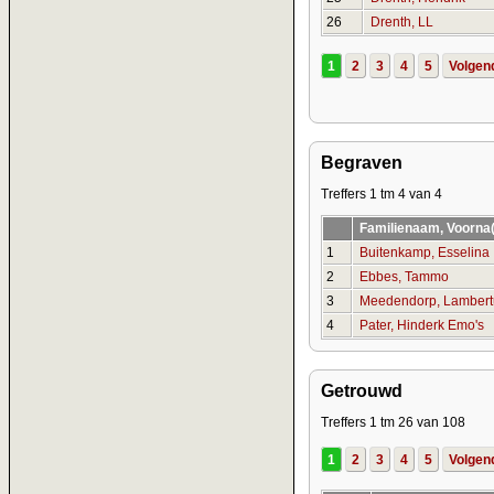
26
Drenth, LL
1
2
3
4
5
Volgen
Begraven
Treffers 1 tm 4 van 4
Familienaam, Voorna
1
Buitenkamp, Esselina
2
Ebbes, Tammo
3
Meedendorp, Lambert
4
Pater, Hinderk Emo's
Getrouwd
Treffers 1 tm 26 van 108
1
2
3
4
5
Volgen