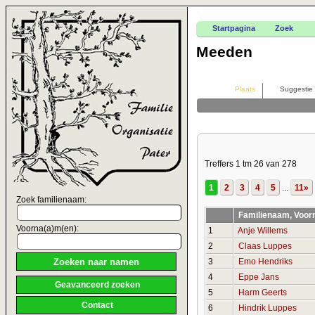
Startpagina
Zoek
Meeden
Plaats
Suggestie
Treffers 1 tm 26 van 278
1
2
3
4
5
...
11»
Zoek familienaam:
Familienaam, Voor
Voorna(a)m(en):
1
Anje Willems
2
Claas Luppes
3
Emo Hendriks
4
Eppe Jans
Geavanceerd zoeken
5
Harm Geerts
Contact
6
Hindrik Luppes