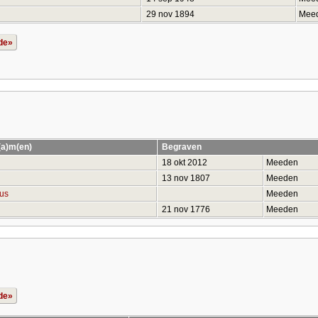
29 nov 1894
Mee
de»
(a)m(en)
Begraven
18 okt 2012
Meeden
13 nov 1807
Meeden
us
Meeden
21 nov 1776
Meeden
de»