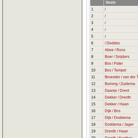
Gezin
1
/
2
/
3
/
4
/
5
/
6
/ Deddes
7
Abee / Roos
8
Boer / Snijders
9
Bos / Pater
10
Bos / Tempel
11
Broesder / van der 
12
Buining / Zuidema
13
Daanje / Drent
14
Dekker / Drenth
15
Dekker / Haan
16
Dijk / Bos
17
Dijk / Doddema
18
Doddema / Jager
19
Drenth / Haan
20
Drenth / Kuntkes