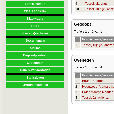
9
Tessel, Martinus
Familienamen
10
Tessel, Trijntje Jansz
Wat is er nieuw
Bladwijzers
Gedoopt
Foto's
Treffers 1 tm 1 van 1
(Levens)verhalen
Familienaam, Voorna
Documenten
1
Tessel, Trijntje Janszdr
Albums
Begraafplaatsen
Overleden
Grafstenen
Treffers 1 tm 4 van 4
Data & Verjaardagen
Familienaam, Voorna
Statistieken
1
Bruin, Theodorus
Verander van taal
2
Hoogwoud, Margareth
3
Pater, Maartje Maarten
4
Tessel, Jan Ariensz