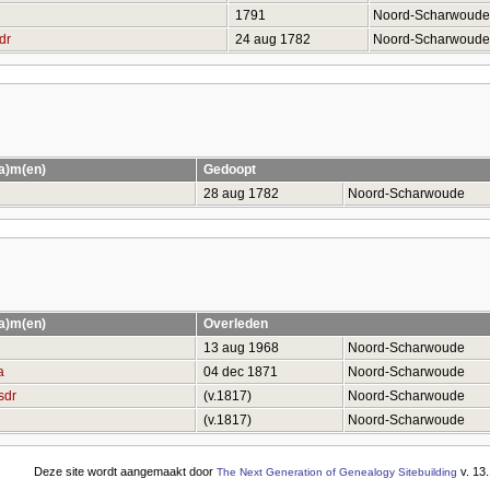
1791
Noord-Scharwoud
dr
24 aug 1782
Noord-Scharwoud
(a)m(en)
Gedoopt
28 aug 1782
Noord-Scharwoude
(a)m(en)
Overleden
13 aug 1968
Noord-Scharwoude
a
04 dec 1871
Noord-Scharwoude
sdr
(v.1817)
Noord-Scharwoude
(v.1817)
Noord-Scharwoude
Deze site wordt aangemaakt door
v. 13
The Next Generation of Genealogy Sitebuilding