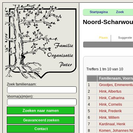
Startpagina
Zoek
Noord-Scharwo
Plaats
Suggestie
Treffers 1 tm 10 van 10
Familienaam, Voorn
Zoek familienaam:
1
Grootjes, Emmerenti
2
Hink, Albertus
Voorna(a)m(en):
3
Hink, Catharina
4
Hink, Cornelis
5
Hink, Frederik
6
Hink, Willem
Geavanceerd zoeken
7
Kardinaal, Henk
Contact
8
Komen, Johannes Ni