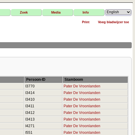
Zoek
Media
Info
Print
Voeg bladwijzer toe
Persoon-ID
Stamboom
e
I3770
Pater De Vroonlanden
e
I3414
Pater De Vroonlanden
e
I3410
Pater De Vroonlanden
e
I3411
Pater De Vroonlanden
e
I3412
Pater De Vroonlanden
e
I3413
Pater De Vroonlanden
I4271
Pater De Vroonlanden
e
I551
Pater De Vroonlanden