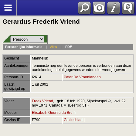
Gerardus Frederik Vriend
Persoonlijke informatie
|
Alles
|
PDF
Geslacht
Mannelijk
Aantekeningen
Tenminste nog één levende persoon is verbonden aan deze
aantekening - detailgegevens worden niet weergegeven.
Persoon-ID
I2614
Pater De Vroonlanden
Laatst
1 jul 2002
gewijzigd op
Vader
Freek Vriend
,
geb.
18 feb 1920, Sijbekarspel
,
ovl.
22
nov 1971, Canada
(Leeftijd 51 )
Moeder
Elisabeth Geertruida Bruin
Gezins-ID
F790
Gezinsblad
|