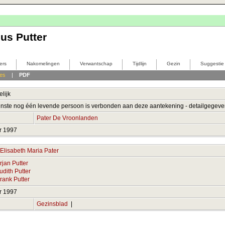
us Putter
ers
Nakomelingen
Verwantschap
Tijdlijn
Gezin
Suggestie
les
|
PDF
lijk
nste nog één levende persoon is verbonden aan deze aantekening - detailgegev
0
Pater De Vroonlanden
r 1997
Elisabeth Maria Pater
rjan Putter
udith Putter
rank Putter
r 1997
Gezinsblad
|