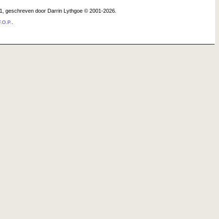
.1, geschreven door Darrin Lythgoe © 2001-2026.
.
.O.P.