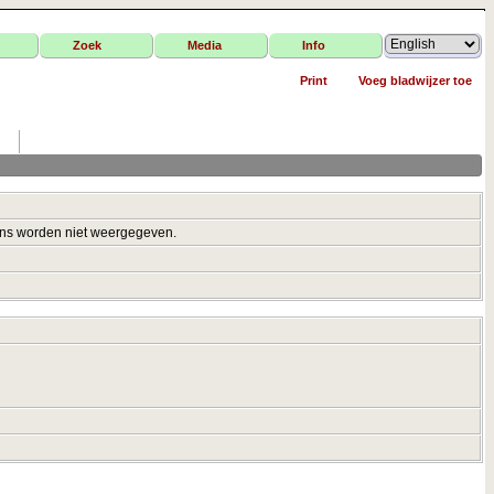
Zoek
Media
Info
Print
Voeg bladwijzer toe
ens worden niet weergegeven.