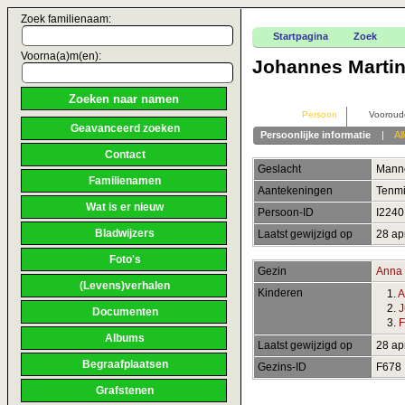
Zoek familienaam:
Startpagina
Zoek
Voorna(a)m(en):
Johannes Martin
Persoon
Vooroud
Geavanceerd zoeken
Persoonlijke informatie
|
Al
Contact
Geslacht
Manne
Familienamen
Aantekeningen
Tenmi
Wat is er nieuw
Persoon-ID
I224
Bladwijzers
Laatst gewijzigd op
28 ap
Foto's
Gezin
Anna 
(Levens)verhalen
Kinderen
1.
A
2.
J
Documenten
3.
F
Albums
Laatst gewijzigd op
28 ap
Begraafplaatsen
Gezins-ID
F678
Grafstenen