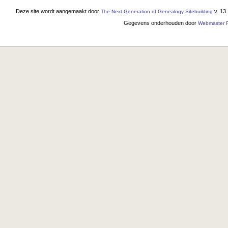
Deze site wordt aangemaakt door
v. 13
The Next Generation of Genealogy Sitebuilding
Gegevens onderhouden door
Webmaster F