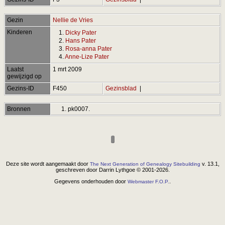
Gezin
Nellie de Vries
Kinderen
1.
Dicky Pater
2.
Hans Pater
3.
Rosa-anna Pater
4.
Anne-Lize Pater
Laatst
1 mrt 2009
gewijzigd op
Gezins-ID
F450
Gezinsblad
|
Bronnen
pk0007.
Deze site wordt aangemaakt door
v. 13.1,
The Next Generation of Genealogy Sitebuilding
geschreven door Darrin Lythgoe © 2001-2026.
Gegevens onderhouden door
.
Webmaster F.O.P.