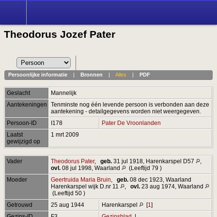
Theodorus Jozef Pater
Persoonlijke informatie
|
Bronnen
|
Alles
|
PDF
Geslacht
Mannelijk
Aantekeningen
Tenminste nog één levende persoon is verbonden aan deze
aantekening - detailgegevens worden niet weergegeven.
Persoon-ID
I178
Pater De Vroonlanden
Laatst
1 mrt 2009
gewijzigd op
Vader
Theodorus Pater
,
geb.
31 jul 1918, Harenkarspel D57
,
ovl.
08 jul 1998, Waarland
(Leeftijd 79 )
Moeder
Geertruida Maria Bruin
,
geb.
08 dec 1923, Waarland
Harenkarspel wijk D.nr 11
,
ovl.
23 aug 1974, Waarland
(Leeftijd 50 )
Getrouwd
25 aug 1944
Harenkarspel
[
1
]
Gezins-ID
F3
Gezinsblad
|