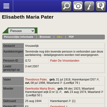
Elisabeth Maria Pater
Persoonlijke informatie
|
Bronnen
|
Alles
|
PDF
Geslacht
Vrouwelijk
Aantekeningen
Tenminste nog één levende persoon is verbonden aan deze
aantekening - detailgegevens worden niet weergegeven.
Persoon-ID
I172
Pater De Vroonlanden
Laatst
3 mrt 2007
gewijzigd op
Vader
Theodorus Pater
,
geb.
31 jul 1918, Harenkarspel D57
,
ovl.
08 jul 1998, Waarland
(Leeftijd 79 )
Moeder
Geertruida Maria Bruin
,
geb.
08 dec 1923, Waarland
Harenkarspel wijk D.nr 11
,
ovl.
23 aug 1974, Waarland
(Leeftijd 50 )
Getrouwd
25 aug 1944
Harenkarspel
[
1
]
Gezins-ID
F3
Gezinsblad
|