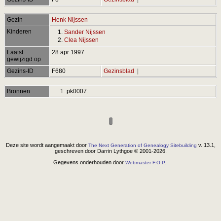
Gezin
Henk Nijssen
Kinderen
1.
Sander Nijssen
2.
Clea Nijssen
Laatst
28 apr 1997
gewijzigd op
Gezins-ID
F680
Gezinsblad
|
Bronnen
pk0007.
Deze site wordt aangemaakt door
v. 13.1,
The Next Generation of Genealogy Sitebuilding
geschreven door Darrin Lythgoe © 2001-2026.
Gegevens onderhouden door
.
Webmaster F.O.P.