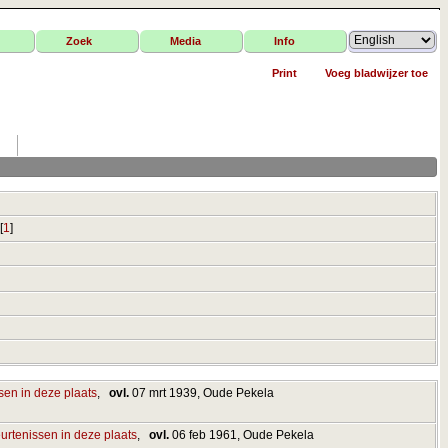
Zoek
Media
Info
Print
Voeg bladwijzer toe
[
1
]
,
ovl.
07 mrt 1939, Oude Pekela
,
ovl.
06 feb 1961, Oude Pekela