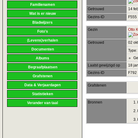
Familienamen
Getrouwd
14 fe
Wat is er nieuw
Gezins-ID
F555
Bladwijzers
Gezin
Otto 
Foto's
(Levens)verhalen
Getrouwd
02 ok
Documenten
Type:
Ge
Albums
Laatst gewijzigd op
18 ja
Begraafplaatsen
Gezins-ID
F792
Grafstenen
Data & Verjaardagen
Grafstenen
Statistieken
Bronnen
Verander van taal