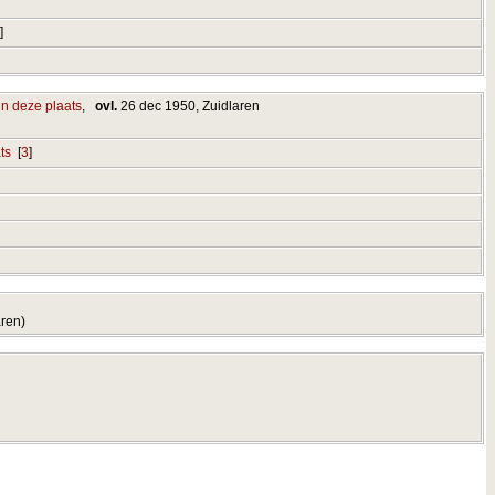
]
,
ovl.
26 dec 1950, Zuidlaren
[
3
]
aren)