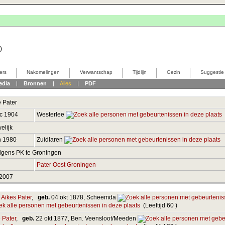
)
ers
Nakomelingen
Verwantschap
Tijdlijn
Gezin
Suggestie
edia
|
Bronnen
|
Alles
|
PDF
e
Pater
ec 1904
Westerlee
elijk
n 1980
Zuidlaren
lgens PK te Groningen
2
Pater Oost Groningen
 2007
 Aikes Pater
,
geb.
04 okt 1878, Scheemda
(Leeftijd 60 )
 Pater
,
geb.
22 okt 1877, Ben. Veensloot/Meeden