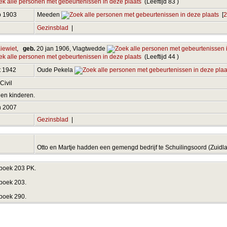
(Leeftijd 83 )
b 1903
Meeden
[
2
Gezinsblad
|
Kiewiet
,
geb.
20 jan 1906, Vlagtwedde
(Leeftijd 44 )
t 1942
Oude Pekela
 Civil
en kinderen.
n 2007
Gezinsblad
|
Otto en Martje hadden een gemengd bedrijf te Schuilingsoord (Zuidl
boek 203 PK.
boek 203.
boek 290.