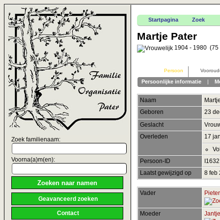
Startpagina
Zoek
Martje Pater
1904 - 1980 (75 
Persoon
Vooroud
Persoonlijke informatie
|
M
Naam
Martj
Geboren
23 d
Geslacht
Vrouw
Overleden
17 ja
Zoek familienaam:
Vo
Voorna(a)m(en):
Persoon-ID
I163
Laatst gewijzigd op
8 feb
Vader
Pieter
Geavanceerd zoeken
Contact
Moeder
Jantje