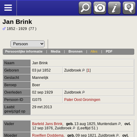
Jan Brink
1852 - 1929 (77 )
Persoonlijke informatie
|
Media
|
Bronnen
|
Alles
|
PDF
Naam
Jan
Brink
Geboren
03 jul 1852
Zuidbroek
[
1
]
Geslacht
Mannelijk
Beroep
Boer
Overleden
02 sep 1929
Zuidbroek
Persoon-ID
I1075
Pater Oost Groningen
Laatst
29 mrt 2013
gewijzigd op
Vader
Barteld Jans Brink
,
geb.
13 aug 1825, Muntendam
,
ovl.
12 sep 1876, Zuidbroek
(Leeftijd 51 )
Moeder
Roelfien Doddema
,
geb.
09 sep 1821, Zuidbroek
,
ovl.