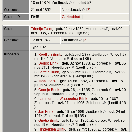
18 mrt 1874, Zuidbroek
(Leeftijd 52 )
Getrouwd
21 mei 1852
Noordbroek
[
2
]
Gezins-ID
F945
Gezinsblad
|
Gezin
Trientje Pater
,
geb.
13 nov 1852, Muntendam
,
ovl.
02
mei 1935, Zuidbroek
(Leeftijd 82 )
Getrouwd
12 mei 1877
Zuidbroek
[
3
]
Type: Civil
Kinderen
1.
Roelfien Brink
,
geb.
29 jul 1877, Zuidbroek
,
ovl.
17
mrt 1964, Veendam
(Leeftijd 86 )
2.
Deddo Brink
,
geb.
02 nov 1878, Zuidbroek
,
ovl.
06
nov 1951, Noordbroek
(Leeftijd 73 )
3.
Barteld Brink
,
geb.
22 mrt 1880, Zuidbroek
,
ovl.
22
mrt 1960, Slochteren
(Leeftijd 80 )
4.
Tiedo Brink
,
geb.
09 okt 1882, Zuidbroek
,
ovl.
16
jul 1974, Zuidbroek
(Leeftijd 91 )
5.
Geertje Brink
,
geb.
26 jan 1885, Zuidbroek
,
ovl.
30
sep 1970, Noordbroek
(Leeftijd 85 )
6.
Lammerdina Wubbegina Brink
,
geb.
10 apr 1887,
Zuidbroek
,
ovl.
27 dec 1905, Zuidbroek
(Leeftijd 18
)
7.
Jan Brink
,
geb.
16 apr 1889, Zuidbroek
,
ovl.
24 jul
1974, Zuidbroek
(Leeftijd 85 )
8.
Grietje Brink
,
geb.
19 jun 1892, Zuidbroek
,
ovl.
30
sep 1970, Noordbroek
(Leeftijd 78 )
9.
Hinderkien Brink
,
geb.
29 mrt 1895, Zuidbroek
,
ovl.