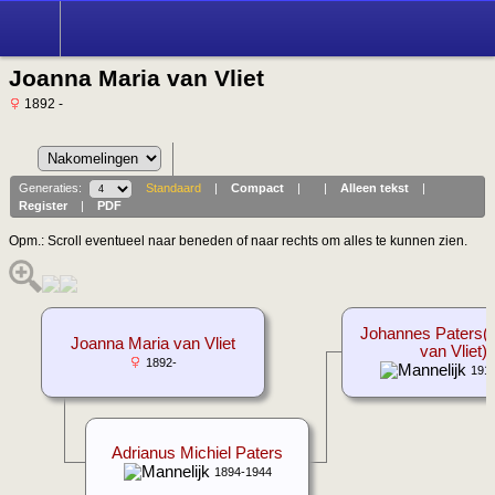
Joanna Maria van Vliet
1892 -
Generaties:
Standaard
|
Compact
|
|
Alleen tekst
|
Register
|
PDF
Opm.: Scroll eventueel naar beneden of naar rechts om alles te kunnen zien.
Johannes Paters(
Joanna Maria van Vliet
van Vliet)
1892-
191
Adrianus Michiel Paters
1894-1944