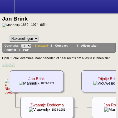
Jan Brink
1889 - 1974 (85 )
Generaties:
Standaard
|
Compact
|
|
Alleen tekst
|
Register
|
PDF
Opm.: Scroll eventueel naar beneden of naar rechts om alles te kunnen zien.
Jan Brink
Trijntje Brin
1889-1974
1
Zwaantje Doddema
Jan Roel
1893-1981