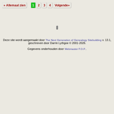
» Allemaal zien
1
2
3
4
Volgende»
Deze site wordt aangemaakt door
v. 13.1,
The Next Generation of Genealogy Sitebuilding
geschreven door Darrin Lythgoe © 2001-2026.
Gegevens onderhouden door
.
Webmaster F.O.P.