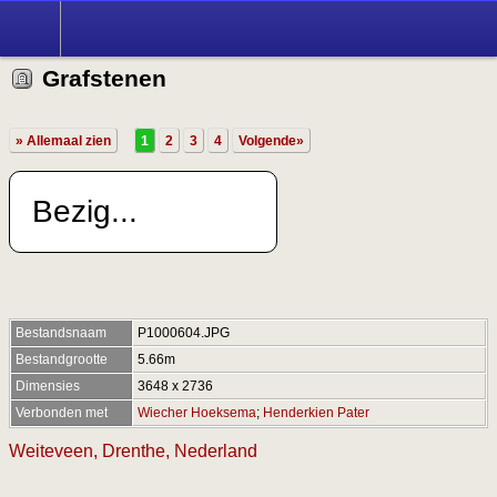
Grafstenen
» Allemaal zien
1
2
3
4
Volgende»
Bezig...
Bestandsnaam
P1000604.JPG
Bestandgrootte
5.66m
Dimensies
3648 x 2736
Verbonden met
Wiecher Hoeksema
;
Henderkien Pater
Weiteveen, Drenthe, Nederland