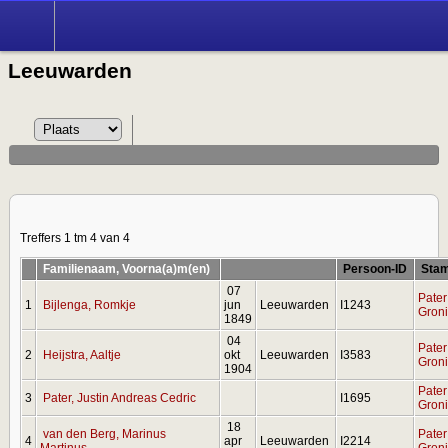
Leeuwarden
Treffers 1 tm 4 van 4
Familienaam, Voorna(a)m(en)
Persoon-ID
Sta
07
Pater
1
Bijlenga, Romkje
jun
Leeuwarden
I1243
Gron
1849
04
Pater
2
Heijstra, Aaltje
okt
Leeuwarden
I3583
Gron
1904
Pater
3
Pater, Justin Andreas Cedric
I1695
Gron
18
van den Berg, Marinus
Pater
4
apr
Leeuwarden
I2214
Martinus
Gron