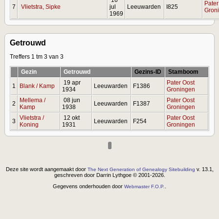
Pater
7
Vlietstra, Sipke
jul
Leeuwarden
I825
Gron
1969
Getrouwd
Treffers 1 tm 3 van 3
Gezin
Getrouwd
Gezins-ID
Stamboom
19 apr
Pater Oost
1
Blank / Kamp
Leeuwarden
F1386
1934
Groningen
Mellema /
08 jun
Pater Oost
2
Leeuwarden
F1387
Kamp
1938
Groningen
Vlietstra /
12 okt
Pater Oost
3
Leeuwarden
F254
Koning
1931
Groningen
Deze site wordt aangemaakt door
v. 13.1,
The Next Generation of Genealogy Sitebuilding
geschreven door Darrin Lythgoe © 2001-2026.
Gegevens onderhouden door
.
Webmaster F.O.P.