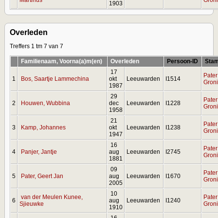
1903
Overleden
Treffers 1 tm 7 van 7
Familienaam, Voorna(a)m(en)
Overleden
Persoon-ID
Sta
17
Pater
1
Bos, Saartje Lammechina
okt
Leeuwarden
I1514
Gron
1987
29
Pater
2
Houwen, Wubbina
dec
Leeuwarden
I1228
Gron
1958
21
Pater
3
Kamp, Johannes
okt
Leeuwarden
I1238
Gron
1947
16
Pater
4
Panjer, Jantje
aug
Leeuwarden
I2745
Gron
1881
09
Pater
5
Pater, Geert Jan
aug
Leeuwarden
I1670
Gron
2005
10
van der Meulen Kunee,
Pater
6
aug
Leeuwarden
I1240
Sjieuwke
Gron
1910
16