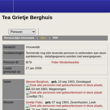
Tea Grietje Berghuis
Persoonlijke informatie
|
Alles
|
PDF
Geslacht
Vrouwelijk
Aantekeningen
Tenminste nog één levende persoon is verbonden aan deze
aantekening - detailgegevens worden niet weergegeven.
Persoon-ID
I879
Pater Westerkwartier
Laatst
27 jan 2006
gewijzigd op
Vader
Wessel Berghuis
,
geb.
10 sep 1903, Grootegast
,
ovl.
03 mrt 1983, Wageningen
(Leeftijd 79 )
Moeder
Grietje Pater
,
geb.
07 aug 1903, Zevenhuizen, Leek
,
ovl.
15 sep 1992, Wageningen