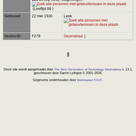
(Leeftijd 89 )
Getrouwd
22 mei 1930
Leek
Gezins-ID
F279
Gezinsblad
|
Deze site wordt aangemaakt door
v. 13.1,
The Next Generation of Genealogy Sitebuilding
geschreven door Darrin Lythgoe © 2001-2026.
Gegevens onderhouden door
.
Webmaster F.O.P.